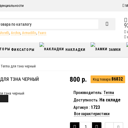
денциальности
М
9
Morelli
,
Archie
,
Armadillo
,
Fuaro
п
ФИКСАТОРЫ
НАКЛАДКИ
ЗАМКИ
Terma для тэна черный
800 р.
86832
ДЛЯ ТЭНА ЧЕРНЫЙ
Код товара:
Производитель:
Terma
На складе
Доступность:
1723
Артикул
:
Все характеристики