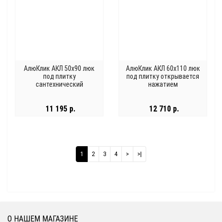
АлюКлик АКЛ 50x90 люк
АлюКлик АКЛ 60x110 люк
под плитку
под плитку открывается
сантехнический
нажатием
11 195 р.
12 710 р.
1
2
3
4
>
>|
О НАШЕМ МАГАЗИНЕ