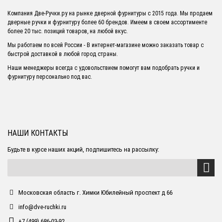
Компания Две-Ручки.ру на рынке дверной фурнитуры с 2015 года. Мы продаем
дверные ручки и фурнитуру более 60 брендов. Имеем в своем ассортименте
более 20 тыс. позиций товаров, на любой вкус.
Мы работаем по всей России - В интернет-магазине можно заказать товар с
быстрой доставкой в любой город страны.
Наши менеджеры всегда с удовольствием помогут вам подобрать ручки и
фурнитуру персонально под вас.
НАШИ КОНТАКТЫ
Будьте в курсе наших акций, подпишитесь на рассылку:
Московская область г. Химки Юбилейный проспект д 66
info@dve-ruchki.ru
+7 (499) 686-03-92