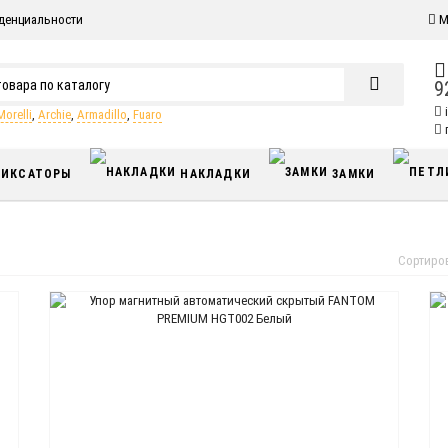
денциальности
М
9
Morelli
,
Archie
,
Armadillo
,
Fuaro
п
ИКСАТОРЫ
НАКЛАДКИ
ЗАМКИ
Сортиро