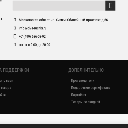
ем
ть
Московская область г. Химки Юбилейный проспект д 66
info@dve-ruchki.ru
+7 (499) 686-03-92
пн-пт с 9:00 до 20:00
А ПОДДЕРЖКИ
ДОПОЛНИТЕЛЬНО
ся с нами
Производители
 товара
Подарочные сертификаты
айта
Партнёры
Товары со скидкой