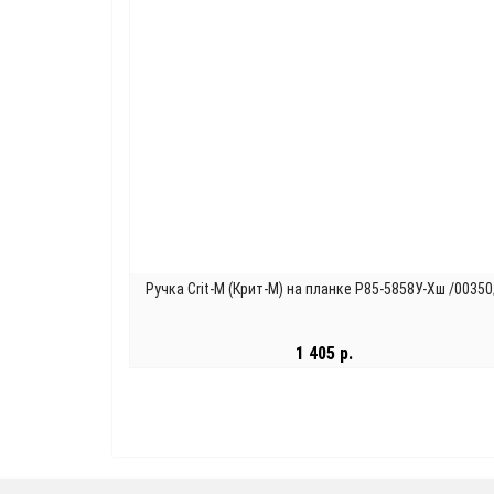
Ручка Crit-M (Крит-М) на планке Р85-5858У-Хш /00350
1 405 р.
В КОРЗИНУ