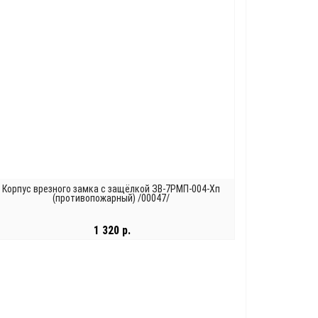
Корпус врезного замка с защёлкой ЗВ-7РМП-004-Хп
(противопожарный) /00047/
1 320 р.
В КОРЗИНУ