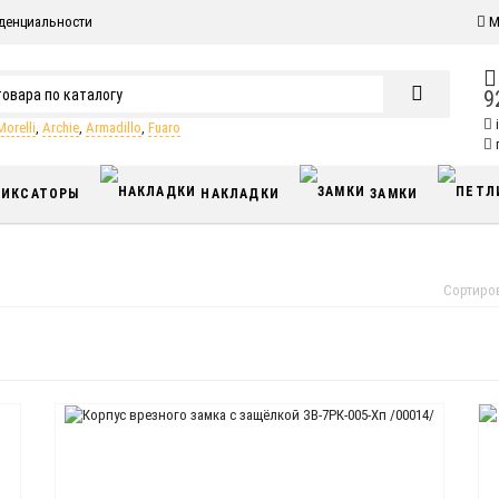
денциальности
М
9
Morelli
,
Archie
,
Armadillo
,
Fuaro
п
ИКСАТОРЫ
НАКЛАДКИ
ЗАМКИ
Сортиро