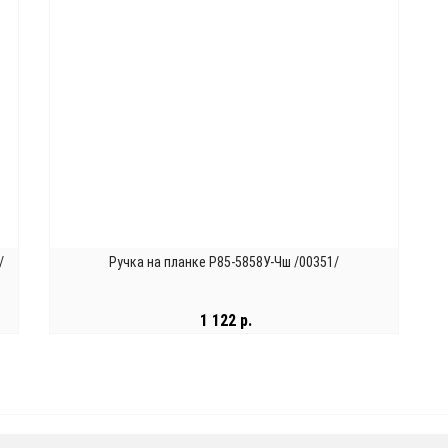
/
Ручка на планке Р85-5858У-Чш /00351/
1 122 р.
В КОРЗИНУ