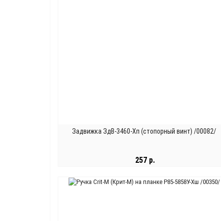
Задвижка ЗдВ-3460-Хп (стопорный винт) /00082/
257 р.
В КОРЗИНУ